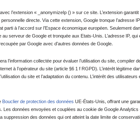
avec l’extension « _anonymizeIp () » sur ce site. L’extension garanti
e personnelle directe. Via cette extension, Google tronque l’adresse I
at parti à l’accord sur l’Espace économique européen. Seulement dans
se au serveur de Google et tronquée aux Etats-Unis. L’adresse IP, qui e
as recoupée par Google avec d’autres données de Google.
ra l’information collectée pour évaluer l’utilisation du site, compiler de
internet à l’opérateur du site (article §6 1 f RGPD). L’intérêt légitime 
l’utilisation du site et l’adaptation du contenu. L’intérêt des utilisateu
le
Bouclier de protection des données
UE-États-Unis, offrant une garan
 Les données envoyées et couplées au cookie de Google Analytics e.g. 
 suppression des données qui ont atteint la date limite de conserva